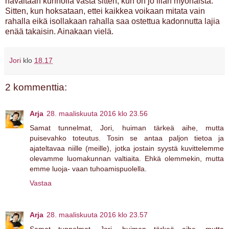
havaitaan kunnolla vasta sitten, kun on jo liian myöhäistä.
Sitten, kun hoksataan, ettei kaikkea voikaan mitata vain
rahalla eikä isollakaan rahalla saa ostettua kadonnutta lajia
enää takaisin. Ainakaan vielä.
Jori
klo
18.17
2 kommenttia:
Arja
28. maaliskuuta 2016 klo 23.56
Samat tunnelmat, Jori, huiman tärkeä aihe, mutta
puisevahko toteutus. Tosin se antaa paljon tietoa ja
ajateltavaa niille (meille), jotka jostain syystä kuvittelemme
olevamme luomakunnan valtiaita. Ehkä olemmekin, mutta
emme luoja- vaan tuhoamispuolella.
Vastaa
Arja
28. maaliskuuta 2016 klo 23.57