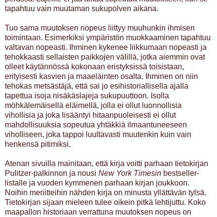
tapahtuu vain muutaman sukupolven aikana.
Tuo sama muutoksen nopeus liittyy muuhunkin ihmisen
toimintaan. Esimerkiksi ympäristön muokkaaminen tapahtuu
valtavan nopeasti. Ihminen kykenee liikkumaan nopeasti ja
tehokkaasti sellaisten paikkojen välillä, jotka aiemmin ovat
olleet käytännössä kokonaan eristyksissä toisistaan,
erityisesti kasvien ja maaeläinten osalta. Ihminen on niin
tehokas metsästäjä, että sai jo esihistoriallisella ajalla
tapettua isoja nisäkäslajeja sukupuuttoon. Isolla
möhkälemäisellä eläimellä, jolla ei ollut luonnollisia
vihollisia ja joka lisääntyi hitaanpuoleisesti ei ollut
mahdollisuuksia sopeutua yhtäkkiä ilmaantuneeseen
viholliseen, joka tappoi luultavasti muutenkin kuin vain
henkensä pitimiksi.
Atenan sivuilla mainitaan, että kirja voitti parhaan tietokirjan
Pulitzer-palkinnon ja nousi
New York Timesin
bestseller-
listalle ja vuoden kymmenen parhaan kirjan joukkoon.
Noihin meriitteihin nähden kirja on minusta yllättävän tylsä.
Tietokirjan sijaan mieleen tulee oikein pitkä lehtijuttu. Koko
maapallon historiaan verrattuna muutoksen nopeus on