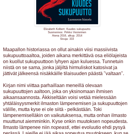
Elizabeth Kolbert: Kuudes sukupuutto
Suomennos: Pirkko Vesterinen
Atena 2016, alkup. 2014
Sivuja: 333
Maapallon historiassa on ollut ainakin viisi massiivista
sukupuuttoaaltoa, joiden aikana merkittävä osa eliölajeista
on kuollut sukupuuttoon lyhyen ajan kuluessa. Tunnetuin
niistä on se sama, jonka jäljiltä hirmuliskot katosivat ja
jättivät jälkeensä nisäkkäille tilaisuuden päästä "valtaan".
Kirjan nimi viittaa parhaillaan meneillä olevaan
sukupuuttojen aaltoon, joka on yksinomaan ihmisen
aikaansaannosta. Äkkiseltään voisi vetää mielessään
yhtäläisyysmerkit ilmaston lämpenemisen ja sukupuuttojen
välille, mutta kyse ei ole siitä - pelkästään. Toki
lämpenemiselläkin on vaikutuksensa, mutta onhan ilmasto
muuttunut aiemminkin. Kyse onkin muutoksen nopeudesta.
Ilmasto lämpenee niin
nopeasti
, ettei evoluutio ehdi pysyä
perässä. Lajeille ei jää aikaa sopeutua muutokseen, kun se