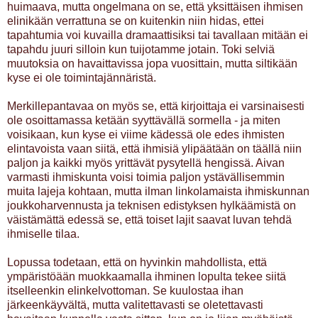
huimaava, mutta ongelmana on se, että yksittäisen ihmisen
elinikään verrattuna se on kuitenkin niin hidas, ettei
tapahtumia voi kuvailla dramaattisiksi tai tavallaan mitään ei
tapahdu juuri silloin kun tuijotamme jotain. Toki selviä
muutoksia on havaittavissa jopa vuosittain, mutta siltikään
kyse ei ole toimintajännäristä.
Merkillepantavaa on myös se, että kirjoittaja ei varsinaisesti
ole osoittamassa ketään syyttävällä sormella - ja miten
voisikaan, kun kyse ei viime kädessä ole edes ihmisten
elintavoista vaan siitä, että ihmisiä ylipäätään on täällä niin
paljon ja kaikki myös yrittävät pysytellä hengissä. Aivan
varmasti ihmiskunta voisi toimia paljon ystävällisemmin
muita lajeja kohtaan, mutta ilman linkolamaista ihmiskunnan
joukkoharvennusta ja teknisen edistyksen hylkäämistä on
väistämättä edessä se, että toiset lajit saavat luvan tehdä
ihmiselle tilaa.
Lopussa todetaan, että on hyvinkin mahdollista, että
ympäristöään muokkaamalla ihminen lopulta tekee siitä
itselleenkin elinkelvottoman. Se kuulostaa ihan
järkeenkäyvältä, mutta valitettavasti se oletettavasti