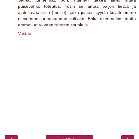
Samat tunnelmat, Jori, huiman tärkeä aihe, mutta
puisevahko toteutus. Tosin se antaa paljon tietoa ja
ajateltavaa niille (meille), jotka jostain syystä kuvittelemme
olevamme luomakunnan valtiaita. Ehkä olemmekin, mutta
emme luoja- vaan tuhoamispuolella.
Vastaa
‹
›